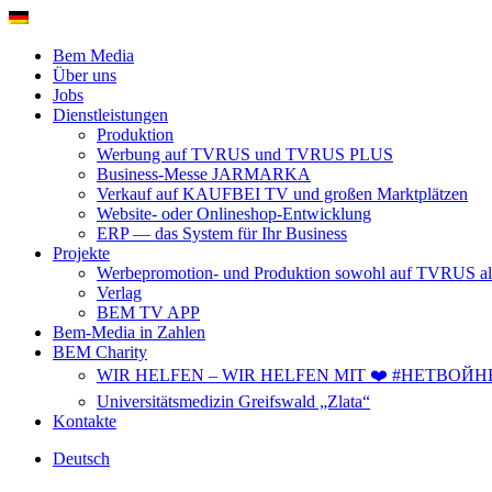
Bem Media
Über uns
Jobs
Dienstleistungen
Produktion
Werbung auf TVRUS und TVRUS PLUS
Business-Messe JARMARKA
Verkauf auf KAUFBEI TV und großen Marktplätzen
Website- oder Onlineshop-Entwicklung
ERP — das System für Ihr Business
Projekte
Werbepromotion- und Produktion sowohl auf TVRUS 
Verlag
BEM TV APP
Bem-Media in Zahlen
BEM Charity
WIR HELFEN – WIR HELFEN MIT ❤️ #НЕТВОЙН
Universitätsmedizin Greifswald „Zlata“
Kontakte
Deutsch