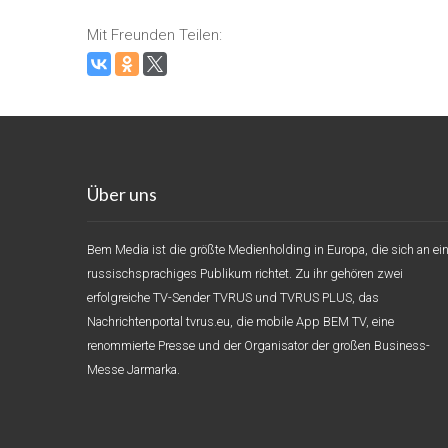
Mit Freunden Teilen:
Über uns
Bem Media ist die größte Medienholding in Europa, die sich an ei
russischsprachiges Publikum richtet. Zu ihr gehören zwei
erfolgreiche TV-Sender TVRUS und TVRUS PLUS, das
Nachrichtenportal tvrus.eu, die mobile App BEM TV, eine
renommierte Presse und der Organisator der großen Business-
Messe Jarmarka.